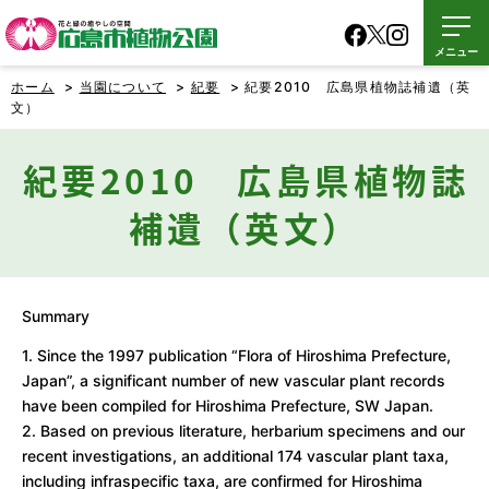
メニュー
ホーム
>
当園について
>
紀要
> 紀要2010 広島県植物誌補遺（英
文）
紀要2010 広島県植物誌
補遺（英文）
Summary
1. Since the 1997 publication “Flora of Hiroshima Prefecture,
Japan”, a significant number of new vascular plant records
have been compiled for Hiroshima Prefecture, SW Japan.
2. Based on previous literature, herbarium specimens and our
recent investigations, an additional 174 vascular plant taxa,
including infraspecific taxa, are confirmed for Hiroshima