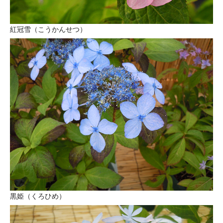
紅冠雪（こうかんせつ）
黒姫（くろひめ）