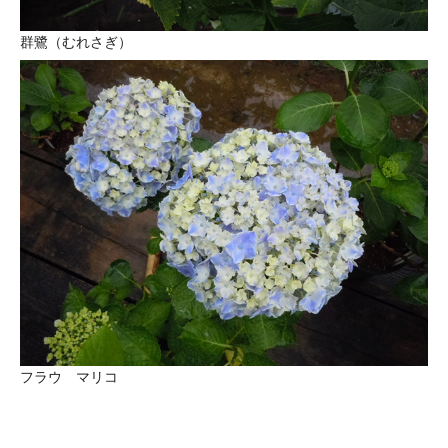
群鷺（むれさぎ）
フラウ マリコ