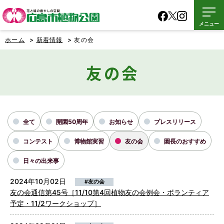
メニュー
ホーム
>
新着情報
> 友の会
友の会
全て
開園50周年
お知らせ
プレスリリース
コンテスト
博物館実習
友の会
園長のおすすめ
日々の出来事
2024年10月02日
#友の会
友の会通信第45号［11/10第4回植物友の会例会・ボランティア
予定・11/2ワークショップ］