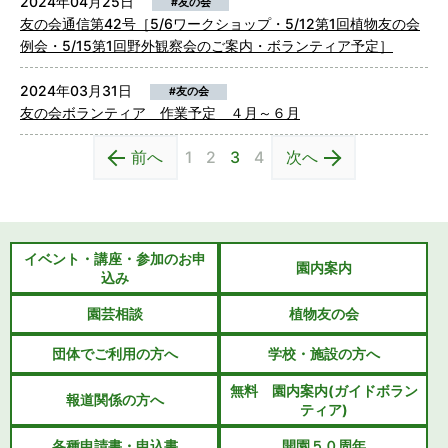
2024年04月25日
#友の会
友の会通信第42号［5/6ワークショップ・5/12第1回植物友の会
例会・5/15第1回野外観察会のご案内・ボランティア予定］
2024年03月31日
#友の会
友の会ボランティア 作業予定 ４月～６月
前へ
1
2
3
4
次へ
イベント・講座・参加のお申
園内案内
込み
園芸相談
植物友の会
団体でご利用の方へ
学校・施設の方へ
無料 園内案内(ガイドボラン
報道関係の方へ
ティア)
各種申請書・申込書
開園５０周年