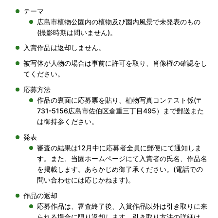
テーマ
広島市植物公園内の植物及び園内風景で未発表のもの
(撮影時期は問いません)。
入賞作品は返却しません。
被写体が人物の場合は事前に許可を取り、肖像権の確認をし
てください。
応募方法
作品の裏面に応募票を貼り、植物写真コンテスト係(〒
731-5156広島市佐伯区倉重三丁目495）まで郵送また
は御持参ください。
発表
審査の結果は12月中に応募者全員に郵便にて通知しま
す。また、当園ホームページにて入賞者の氏名、作品名
を掲載します。あらかじめ御了承ください。(電話での
問い合わせには応じかねます)。
作品の返却
応募作品は、審査終了後、入賞作品以外は引き取りに来
られる場合に限り返却します。引き取り方法の詳細は、