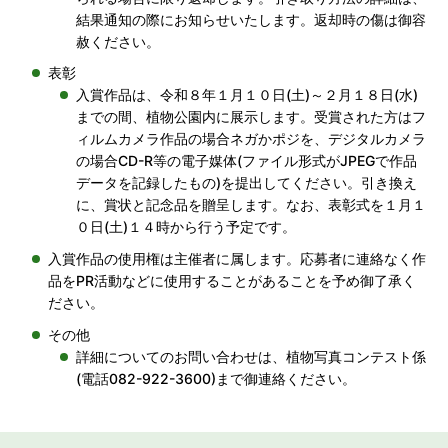
結果通知の際にお知らせいたします。返却時の傷は御容
赦ください。
表彰
入賞作品は、令和８年１月１０日(土)～２月１８日(水)
までの間、植物公園内に展示します。受賞された方はフ
ィルムカメラ作品の場合ネガかポジを、デジタルカメラ
の場合CD-R等の電子媒体(ファイル形式がJPEGで作品
データを記録したもの)を提出してください。引き換え
に、賞状と記念品を贈呈します。なお、表彰式を１月１
０日(土)１４時から行う予定です。
入賞作品の使用権は主催者に属します。応募者に連絡なく作
品をPR活動などに使用することがあることを予め御了承く
ださい。
その他
詳細についてのお問い合わせは、植物写真コンテスト係
(電話082-922-3600)まで御連絡ください。